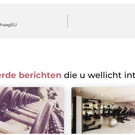
thaagEU
erde berichten
die u wellicht in