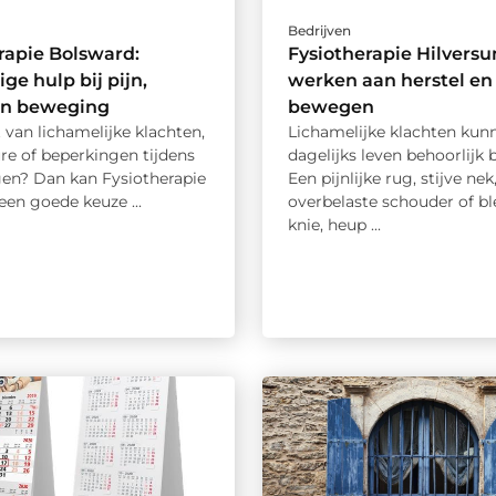
Bedrijven
rapie Bolsward:
Fysiotherapie Hilversu
ge hulp bij pijn,
werken aan herstel en 
 en beweging
bewegen
t van lichamelijke klachten,
Lichamelijke klachten kun
re of beperkingen tijdens
dagelijks leven behoorlijk 
en? Dan kan Fysiotherapie
Een pijnlijke rug, stijve nek
en goede keuze ...
overbelaste schouder of bl
knie, heup ...