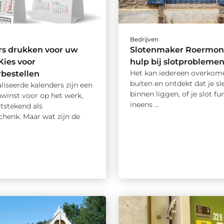
Bedrijven
rs drukken voor uw
Slotenmaker Roermond
Kies voor
hulp bij slotprobleme
Het kan iedereen overkomen
bestellen
buiten en ontdekt dat je sl
iseerde kalenders zijn een
binnen liggen, of je slot fu
winst voor op het werk,
ineens ...
itstekend als
chenk. Maar wat zijn de