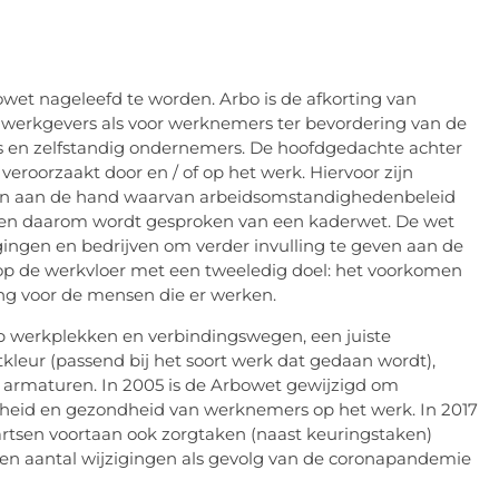
owet nageleefd te worden. Arbo is de afkorting van
 werkgevers als voor werknemers ter bevordering van de
s en zelfstandig ondernemers. De hoofdgedachte achter
roorzaakt door en / of op het werk. Hiervoor zijn
epen aan de hand waarvan arbeidsomstandighedenbeleid
t en daarom wordt gesproken van een kaderwet. De wet
ingen en bedrijven om verder invulling te geven aan de
 op de werkvloer met een tweeledig doel: het voorkomen
ng voor de mensen die er werken.
p werkplekken en verbindingswegen, een juiste
tkleur (passend bij het soort werk dat gedaan wordt),
ie armaturen. In 2005 is de Arbowet gewijzigd om
ligheid en gezondheid van werknemers op het werk. In 2017
sartsen voortaan ook zorgtaken (naast keuringstaken)
n aantal wijzigingen als gevolg van de coronapandemie