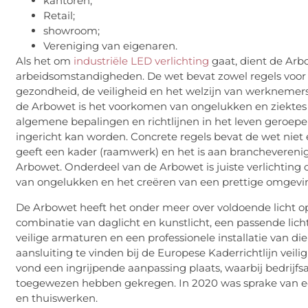
kantoren;
Retail;
showroom;
Vereniging van eigenaren.
Als het om
industriële LED verlichting
gaat, dient de Arb
arbeidsomstandigheden. De wet bevat zowel regels voor
gezondheid, de veiligheid en het welzijn van werknemer
de Arbowet is het voorkomen van ongelukken en ziektes ve
algemene bepalingen en richtlijnen in het leven gero
ingericht kan worden. Concrete regels bevat de wet nie
geeft een kader (raamwerk) en het is aan brancheverenig
Arbowet. Onderdeel van de Arbowet is juiste verlichting
van ongelukken en het creëren van een prettige omgevi
De Arbowet heeft het onder meer over voldoende licht o
combinatie van daglicht en kunstlicht, een passende lich
veilige armaturen en een professionele installatie van d
aansluiting te vinden bij de Europese Kaderrichtlijn vei
vond een ingrijpende aanpassing plaats, waarbij bedrijf
toegewezen hebben gekregen. In 2020 was sprake van ee
en thuiswerken.