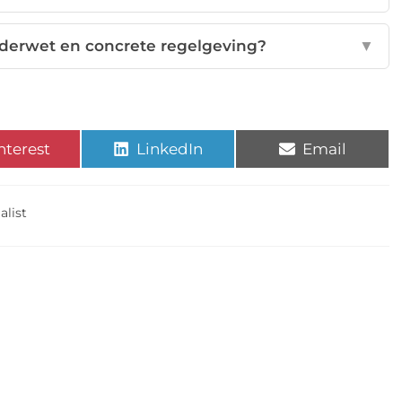
kaderwet en concrete regelgeving?
▼
nterest
LinkedIn
Email
alist