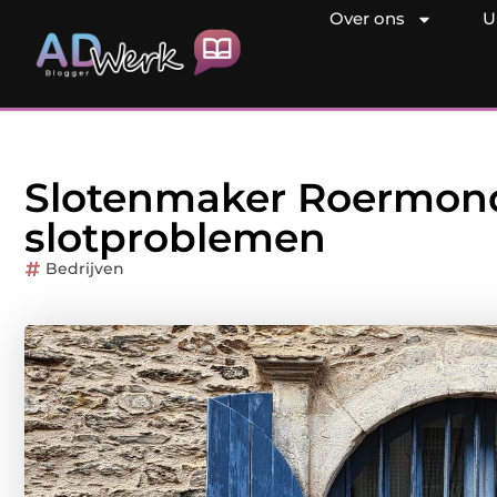
Over ons
U
Slotenmaker Roermond:
slotproblemen
Bedrijven