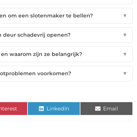
en om een slotenmaker te bellen?
▼
n deur schadevrij openen?
▼
 en waarom zijn ze belangrijk?
▼
slotproblemen voorkomen?
▼
nterest
LinkedIn
Email