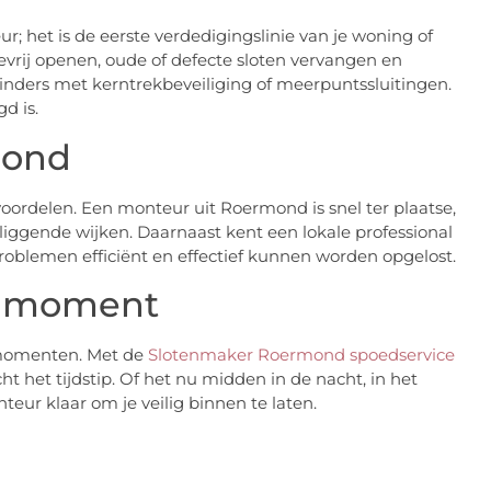
; het is de eerste verdedigingslinie van je woning of
evrij openen, oude of defecte sloten vervangen en
linders met kerntrekbeveiliging of meerpuntssluitingen.
d is.
mond
voordelen. Een monteur uit Roermond is snel ter plaatse,
liggende wijken. Daarnaast kent een lokale professional
oblemen efficiënt en effectief kunnen worden opgelost.
lk moment
momenten. Met de
Slotenmaker Roermond spoedservice
t het tijdstip. Of het nu midden in de nacht, in het
nteur klaar om je veilig binnen te laten.