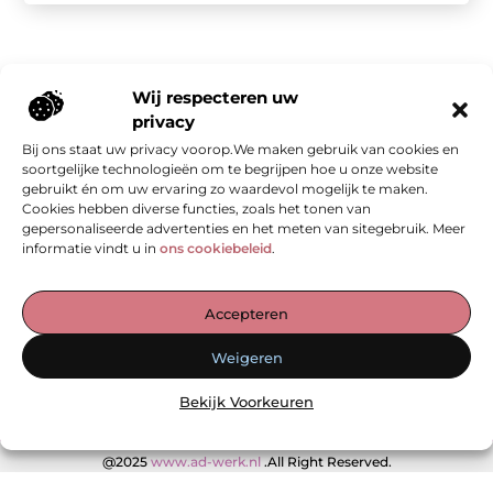
Wij respecteren uw
privacy
Bij ons staat uw privacy voorop.We maken gebruik van cookies en
Onze informatie
soortgelijke technologieën om te begrijpen hoe u onze website
gebruikt én om uw ervaring zo waardevol mogelijk te maken.
Kwalitatieve backlinks: de stille kracht achter sterke SEO
Geld verdienen met je website: van bezoekers naar waarde
Cookies hebben diverse functies, zoals het tonen van
gepersonaliseerde advertenties en het meten van sitegebruik. Meer
informatie vindt u in
ons cookiebeleid
.
De Verzamelplaats voor Blogs en Inzichten
Accepteren
— Ontdek inspirerende verhalen, praktische tips en waardevolle
Weigeren
artikelen, allemaal op één plek. Begin jouw leesreis vandaag op
ad-werk.nl!
Bekijk Voorkeuren
@2025
www.ad-werk.nl
.All Right Reserved.