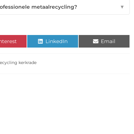
rofessionele metaalrecycling?
▼
nterest
LinkedIn
Email
ecycling kerkrade