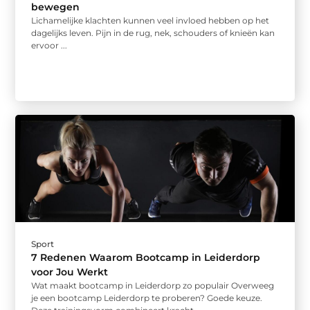
bewegen
Lichamelijke klachten kunnen veel invloed hebben op het
dagelijks leven. Pijn in de rug, nek, schouders of knieën kan
ervoor ...
Sport
7 Redenen Waarom Bootcamp in Leiderdorp
voor Jou Werkt
Wat maakt bootcamp in Leiderdorp zo populair Overweeg
je een bootcamp Leiderdorp te proberen? Goede keuze.