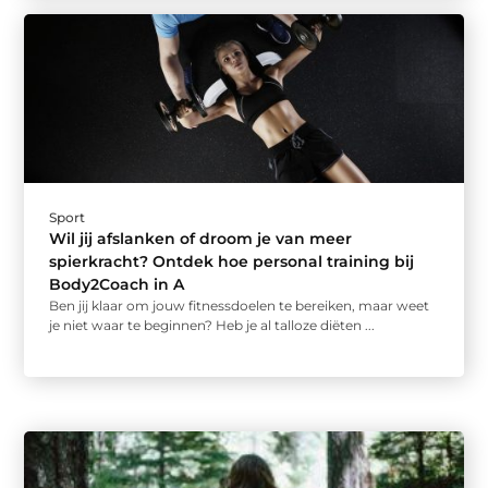
Sport
Wil jij afslanken of droom je van meer
spierkracht? Ontdek hoe personal training bij
Body2Coach in A
Ben jij klaar om jouw fitnessdoelen te bereiken, maar weet
je niet waar te beginnen? Heb je al talloze diëten ...