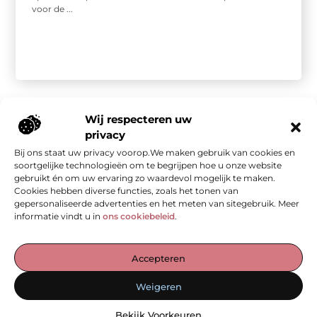
voor de ...
Wij respecteren uw
privacy
Bij ons staat uw privacy voorop.We maken gebruik van cookies en
Onze informatie
soortgelijke technologieën om te begrijpen hoe u onze website
gebruikt én om uw ervaring zo waardevol mogelijk te maken.
Kwalitatieve backlinks: de stille kracht achter sterke SEO
Geld verdienen met je website: van bezoekers naar waarde
Cookies hebben diverse functies, zoals het tonen van
gepersonaliseerde advertenties en het meten van sitegebruik. Meer
informatie vindt u in
ons cookiebeleid
.
De Verzamelplaats voor Blogs en Inzichten
Accepteren
— Ontdek inspirerende verhalen, praktische tips en waardevolle
Weigeren
artikelen, allemaal op één plek. Begin jouw leesreis vandaag op
ad-werk.nl!
Bekijk Voorkeuren