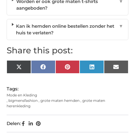
Worden er ook grote maten t-shirts
▼
aangeboden?
Kan ik hemden online bestellen zonder het
▼
huis te verlaten?
Share this post:
X
Facebook
Pinterest
LinkedIn
Email
(Twitter)
Tags:
Mode en Kleding
,
bigmensfashion
,
grote maten hemden
,
grote maten
herenkleding
Delen: