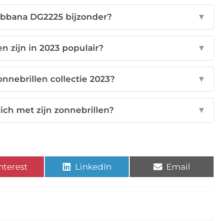
abbana DG2225 bijzonder?
▼
 zijn in 2023 populair?
▼
nnebrillen collectie 2023?
▼
ich met zijn zonnebrillen?
▼
nterest
LinkedIn
Email