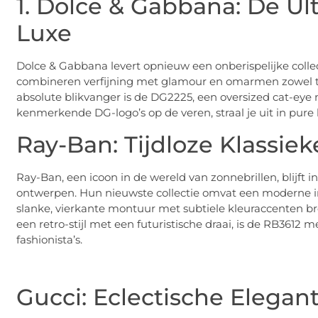
1. Dolce & Gabbana: De Ul
Luxe
Dolce & Gabbana levert opnieuw een onberispelijke colle
combineren verfijning met glamour en omarmen zowel tijd
absolute blikvanger is de DG2225, een oversized cat-eye 
kenmerkende DG-logo’s op de veren, straal je uit in pure lu
Ray-Ban: Tijdloze Klassie
Ray-Ban, een icoon in de wereld van zonnebrillen, blijft 
ontwerpen. Hun nieuwste collectie omvat een moderne i
slanke, vierkante montuur met subtiele kleuraccenten bren
een retro-stijl met een futuristische draai, is de RB361
fashionista’s.
Gucci: Eclectische Elegan