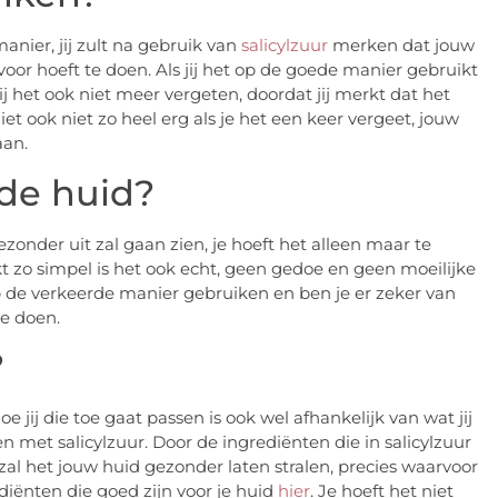
anier, jij zult na gebruik van
salicylzuur
merken dat jouw
voor hoeft te doen. Als jij het op de goede manier gebruikt
ij het ook niet meer vergeten, doordat jij merkt dat het
niet ook niet zo heel erg als je het een keer vergeet, jouw
aan.
 de huid?
zonder uit zal gaan zien, je hoeft het alleen maar te
kt zo simpel is het ook echt, geen gedoe en geen moeilijke
p de verkeerde manier gebruiken en ben je er zeker van
te doen.
?
 jij die toe gaat passen is ook wel afhankelijk van wat jij
n met salicylzuur. Door de ingrediënten die in salicylzuur
al het jouw huid gezonder laten stralen, precies waarvoor
ediënten die goed zijn voor je huid
hier
. Je hoeft het niet