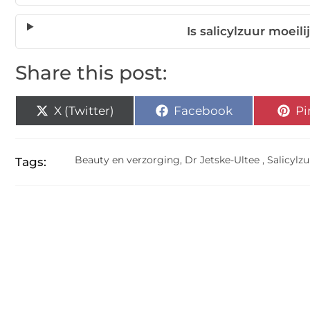
Is salicylzuur moeil
Share this post:
X (Twitter)
Facebook
Pi
Beauty en verzorging
,
Dr Jetske-Ultee
,
Salicylz
Tags: