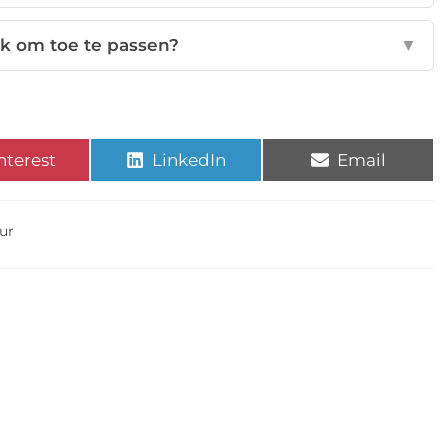
ijk om toe te passen?
▼
nterest
LinkedIn
Email
uur