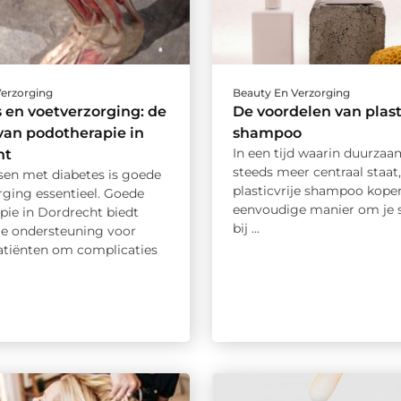
Verzorging
Beauty En Verzorging
 en voetverzorging: de
De voordelen van plast
an podotherapie in
shampoo
In een tijd waarin duurza
ht
steeds meer centraal staat,
en met diabetes is goede
plasticvrije shampoo kope
rging essentieel. Goede
eenvoudige manier om je s
pie in Dordrecht biedt
bij ...
e ondersteuning voor
atiënten om complicaties