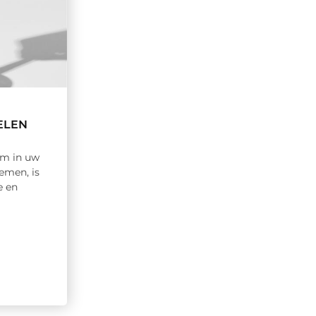
ELEN
um in uw
emen, is
e en