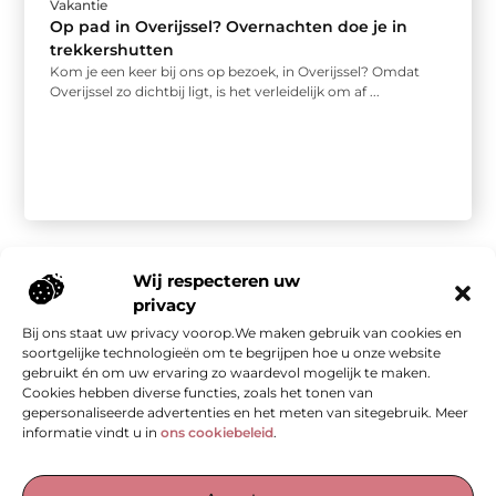
Vakantie
Op pad in Overijssel? Overnachten doe je in
trekkershutten
Kom je een keer bij ons op bezoek, in Overijssel? Omdat
Overijssel zo dichtbij ligt, is het verleidelijk om af ...
Wij respecteren uw
privacy
Bij ons staat uw privacy voorop.We maken gebruik van cookies en
Onze informatie
soortgelijke technologieën om te begrijpen hoe u onze website
gebruikt én om uw ervaring zo waardevol mogelijk te maken.
Kwalitatieve backlinks: de stille kracht achter sterke SEO
Geld verdienen met je website: van bezoekers naar waarde
Cookies hebben diverse functies, zoals het tonen van
gepersonaliseerde advertenties en het meten van sitegebruik. Meer
informatie vindt u in
ons cookiebeleid
.