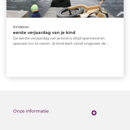
Kinderen
eerste verjaardag van je kind
De eerste verjaardag van je kind is altijd spannend en
speciaal om te vieren. Je kind leert vanaf ongeveer de ...
Onze informatie
Kwalitatieve backlinks: de stille kracht achter sterke SEO
Geld verdienen met je website: van bezoekers naar waarde