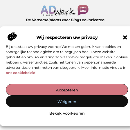
De Verzamelplaats voor Blogs en Inzichten
— Ontdek inspirerende verhalen, praktische tips en waardevolle
artikelen, allemaal op één plek. Begin jouw leesreis vandaag op
Wij respecteren uw privacy
ad-werk.nl!
Bij ons staat uw privacy voorop.We maken gebruik van cookies en
soortgelijke technologieën om te begrijpen hoe u onze website
gebruikt én om uw ervaring zo waardevol mogelijk te maken. Cookies
@2025
www.ad-werk.nl
.All Right Reserved.
hebben diverse functies, zoals het tonen van gepersonaliseerde
advertenties en het meten van sitegebruik. Meer informatie vindt u in
ons cookiebeleid
.
Accepteren
Weigeren
Bekijk Voorkeuren