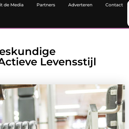
it de Media
Partners
Adverteren
Contact
Deskundige
ctieve Levensstijl