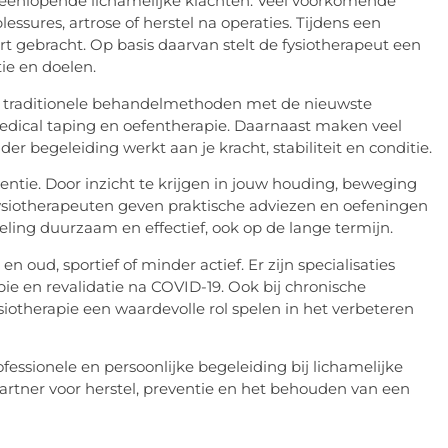
teenlopende lichamelijke klachten. Veel voorkomende
ssures, artrose of herstel na operaties. Tijdens een
rt gebracht. Op basis daarvan stelt de fysiotherapeut een
ie en doelen.
n traditionele behandelmethoden met de nieuwste
edical taping en oefentherapie. Daarnaast maken veel
 begeleiding werkt aan je kracht, stabiliteit en conditie.
entie. Door inzicht te krijgen in jouw houding, beweging
fysiotherapeuten geven praktische adviezen en oefeningen
ling duurzaam en effectief, ook op de lange termijn.
n oud, sportief of minder actief. Er zijn specialisaties
pie en revalidatie na COVID-19. Ook bij chronische
iotherapie een waardevolle rol spelen in het verbeteren
essionele en persoonlijke begeleiding bij lichamelijke
artner voor herstel, preventie en het behouden van een