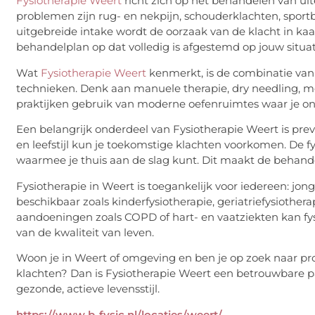
Fysiotherapie Weert
richt zich op het behandelen van ui
problemen zijn rug- en nekpijn, schouderklachten, sportble
uitgebreide intake wordt de oorzaak van de klacht in kaa
behandelplan op dat volledig is afgestemd op jouw situat
Wat
Fysiotherapie Weert
kenmerkt, is de combinatie va
technieken. Denk aan manuele therapie, dry needling, m
praktijken gebruik van moderne oefenruimtes waar je onder
Een belangrijk onderdeel van Fysiotherapie Weert is prev
en leefstijl kun je toekomstige klachten voorkomen. De 
waarmee je thuis aan de slag kunt. Dit maakt de behande
Fysiotherapie in Weert is toegankelijk voor iedereen: jong e
beschikbaar zoals kinderfysiotherapie, geriatriefysiothera
aandoeningen zoals COPD of hart- en vaatziekten kan fys
van de kwaliteit van leven.
Woon je in Weert of omgeving en ben je op zoek naar prof
klachten? Dan is Fysiotherapie Weert een betrouwbare p
gezonde, actieve levensstijl.
https://www.b-fysic.nl/locaties/weert/