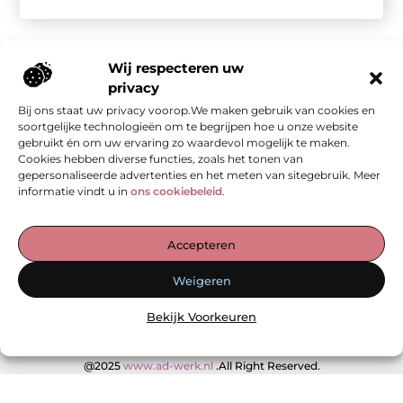
Wij respecteren uw
privacy
Bij ons staat uw privacy voorop.We maken gebruik van cookies en
Onze informatie
soortgelijke technologieën om te begrijpen hoe u onze website
gebruikt én om uw ervaring zo waardevol mogelijk te maken.
Kwalitatieve backlinks: de stille kracht achter sterke SEO
Geld verdienen met je website: van bezoekers naar waarde
Cookies hebben diverse functies, zoals het tonen van
gepersonaliseerde advertenties en het meten van sitegebruik. Meer
informatie vindt u in
ons cookiebeleid
.
De Verzamelplaats voor Blogs en Inzichten
Accepteren
— Ontdek inspirerende verhalen, praktische tips en waardevolle
Weigeren
artikelen, allemaal op één plek. Begin jouw leesreis vandaag op
ad-werk.nl!
Bekijk Voorkeuren
@2025
www.ad-werk.nl
.All Right Reserved.