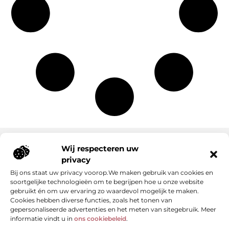
Wij respecteren uw
privacy
Onze informatie
Bij ons staat uw privacy voorop.We maken gebruik van cookies en
Kwalitatieve backlinks: de stille kracht achter sterke SEO
Geld verdienen met je website: van bezoekers naar waarde
soortgelijke technologieën om te begrijpen hoe u onze website
gebruikt én om uw ervaring zo waardevol mogelijk te maken.
Cookies hebben diverse functies, zoals het tonen van
gepersonaliseerde advertenties en het meten van sitegebruik. Meer
informatie vindt u in
ons cookiebeleid
.