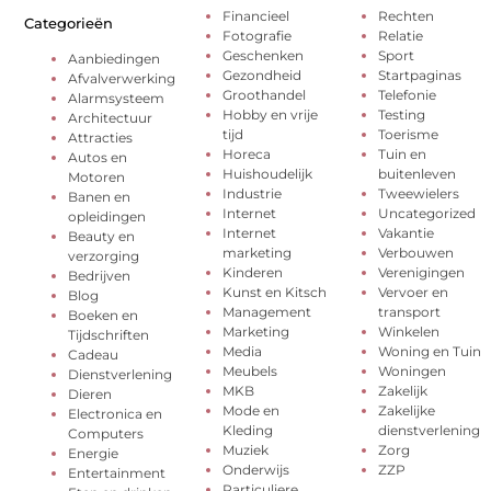
Financieel
Rechten
Categorieën
Fotografie
Relatie
Geschenken
Sport
Aanbiedingen
Gezondheid
Startpaginas
Afvalverwerking
Groothandel
Telefonie
Alarmsysteem
Hobby en vrije
Testing
Architectuur
tijd
Toerisme
Attracties
Horeca
Tuin en
Autos en
Huishoudelijk
buitenleven
Motoren
Industrie
Tweewielers
Banen en
Internet
Uncategorized
opleidingen
Internet
Vakantie
Beauty en
marketing
Verbouwen
verzorging
Kinderen
Verenigingen
Bedrijven
Kunst en Kitsch
Vervoer en
Blog
Management
transport
Boeken en
Marketing
Winkelen
Tijdschriften
Media
Woning en Tuin
Cadeau
Meubels
Woningen
Dienstverlening
MKB
Zakelijk
Dieren
Mode en
Zakelijke
Electronica en
Kleding
dienstverlening
Computers
Muziek
Zorg
Energie
Onderwijs
ZZP
Entertainment
Particuliere