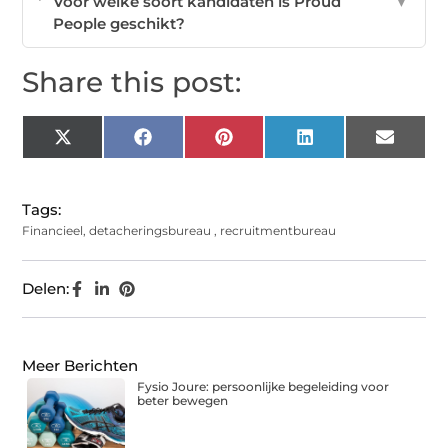
Voor welke soort kandidaten is Proud
▼
People geschikt?
Share this post:
X
Facebook
Pinterest
LinkedIn
Email
(Twitter)
Tags:
Financieel
,
detacheringsbureau
,
recruitmentbureau
Delen:
Meer Berichten
Fysio Joure: persoonlijke begeleiding voor
beter bewegen