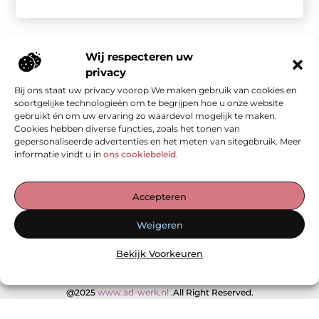
Wij respecteren uw
privacy
Bij ons staat uw privacy voorop.We maken gebruik van cookies en
Onze informatie
soortgelijke technologieën om te begrijpen hoe u onze website
gebruikt én om uw ervaring zo waardevol mogelijk te maken.
Kwalitatieve backlinks: de stille kracht achter sterke SEO
Geld verdienen met je website: van bezoekers naar waarde
Cookies hebben diverse functies, zoals het tonen van
gepersonaliseerde advertenties en het meten van sitegebruik. Meer
informatie vindt u in
ons cookiebeleid
.
De Verzamelplaats voor Blogs en Inzichten
Accepteren
— Ontdek inspirerende verhalen, praktische tips en waardevolle
Weigeren
artikelen, allemaal op één plek. Begin jouw leesreis vandaag op
ad-werk.nl!
Bekijk Voorkeuren
@2025
www.ad-werk.nl
.All Right Reserved.