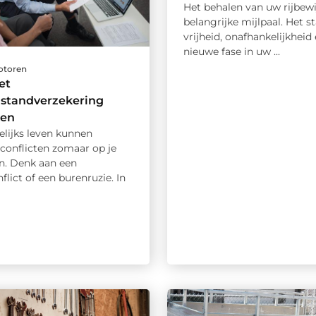
Het behalen van uw rijbewij
belangrijke mijlpaal. Het s
vrijheid, onafhankelijkheid
nieuwe fase in uw ...
otoren
et
jstandverzekering
ken
elijks leven kunnen
 conflicten zomaar op je
. Denk aan een
flict of een burenruzie. In