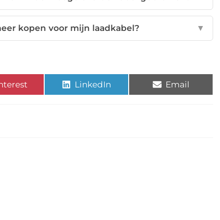
meer kopen voor mijn laadkabel?
▼
nterest
LinkedIn
Email