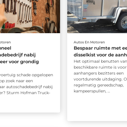
otoren
Autos En Motoren
oneel
Bespaar ruimte met e
debedrijf nabij
disselkist voor de aan
Het optimaal benutten va
eer voor grondig
beschikbare ruimte is voor
aanhangers bezitters een
voertuig schade opgelopen
voortdurende uitdaging. Of
 op zoek naar een
regelmatig gereedschap,
ar autoschadebedrijf nabij
kampeerspullen, ...
er? Sturm Hofman Truck-