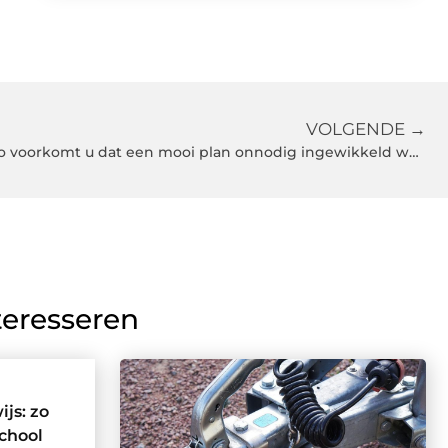
VOLGENDE →
Verbouwen in Barendrecht? Zo voorkomt u dat een mooi plan onnodig ingewikkeld wordt
teresseren
js: zo
school