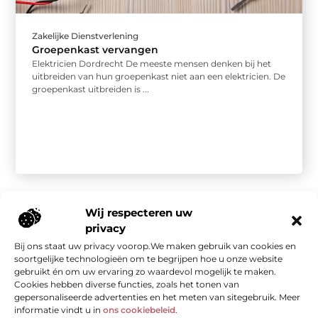
Zakelijke Dienstverlening
Groepenkast vervangen
Elektricien Dordrecht De meeste mensen denken bij het
uitbreiden van hun groepenkast niet aan een elektricien. De
groepenkast uitbreiden is ...
Wij respecteren uw
privacy
Bij ons staat uw privacy voorop.We maken gebruik van cookies en
Onze informatie
soortgelijke technologieën om te begrijpen hoe u onze website
gebruikt én om uw ervaring zo waardevol mogelijk te maken.
Kwalitatieve backlinks: de stille kracht achter sterke SEO
Geld verdienen met je website: van bezoekers naar waarde
Cookies hebben diverse functies, zoals het tonen van
gepersonaliseerde advertenties en het meten van sitegebruik. Meer
informatie vindt u in
ons cookiebeleid
.