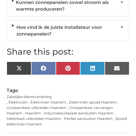
Kunnen zonnepanelen zowel stroom als
▼
warmte produceren?
Hoe vind ik de juiste installateur voor
▼
zonnepanelen?
Share this post:
X
Facebook
Pinterest
LinkedIn
Email
(Twitter)
Tags:
Zakelijke dienstverlening
,
Elektricien
,
Elektricien Haarlem
,
Elektricien spoed Haarlem
,
Groepenkast uitbreiden Haarlem
,
Groepenkast vervangen
Haarlem
,
Haarlem
,
Inductiekookplaat aansluiten Haarlem
,
Meterkast uitbreiden Haarlem
,
Perilex aansluiten Haarlem
,
Spoed
elektricien Haarlem