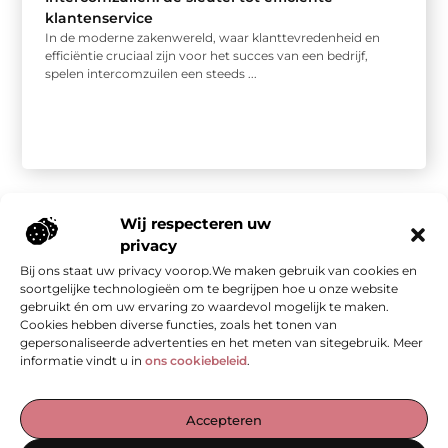
klantenservice
In de moderne zakenwereld, waar klanttevredenheid en
efficiëntie cruciaal zijn voor het succes van een bedrijf,
spelen intercomzuilen een steeds ...
Wij respecteren uw
privacy
Bij ons staat uw privacy voorop.We maken gebruik van cookies en
Onze informatie
soortgelijke technologieën om te begrijpen hoe u onze website
gebruikt én om uw ervaring zo waardevol mogelijk te maken.
Kwalitatieve backlinks: de stille kracht achter sterke SEO
Geld verdienen met je website: van bezoekers naar waarde
Cookies hebben diverse functies, zoals het tonen van
gepersonaliseerde advertenties en het meten van sitegebruik. Meer
informatie vindt u in
ons cookiebeleid
.
De Verzamelplaats voor Blogs en Inzichten
Accepteren