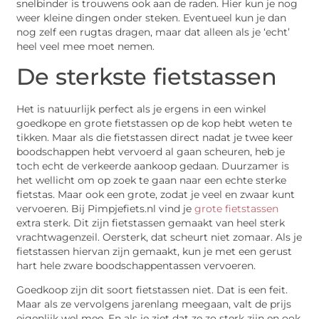
snelbinder is trouwens ook aan de raden. Hier kun je nog
weer kleine dingen onder steken. Eventueel kun je dan
nog zelf een rugtas dragen, maar dat alleen als je ‘echt’
heel veel mee moet nemen.
De sterkste fietstassen
Het is natuurlijk perfect als je ergens in een winkel
goedkope en grote fietstassen op de kop hebt weten te
tikken. Maar als die fietstassen direct nadat je twee keer
boodschappen hebt vervoerd al gaan scheuren, heb je
toch echt de verkeerde aankoop gedaan. Duurzamer is
het wellicht om op zoek te gaan naar een echte sterke
fietstas. Maar ook een grote, zodat je veel en zwaar kunt
vervoeren. Bij Pimpjefiets.nl vind je
grote fietstassen
extra sterk. Dit zijn fietstassen gemaakt van heel sterk
vrachtwagenzeil. Oersterk, dat scheurt niet zomaar. Als je
fietstassen hiervan zijn gemaakt, kun je met een gerust
hart hele zware boodschappentassen vervoeren.
Goedkoop zijn dit soort fietstassen niet. Dat is een feit.
Maar als ze vervolgens jarenlang meegaan, valt de prijs
eigenlijk wel mee. En als je ziet dat ze zo sterk zijn en ook