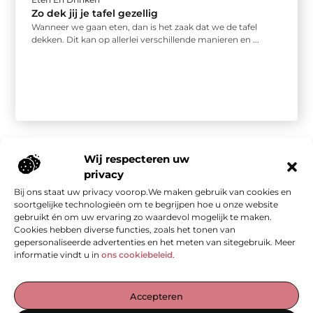
Zo dek jij je tafel gezellig
Wanneer we gaan eten, dan is het zaak dat we de tafel
dekken. Dit kan op allerlei verschillende manieren en ...
Wij respecteren uw
privacy
Bij ons staat uw privacy voorop.We maken gebruik van cookies en
Onze informatie
soortgelijke technologieën om te begrijpen hoe u onze website
gebruikt én om uw ervaring zo waardevol mogelijk te maken.
Kwalitatieve backlinks: de stille kracht achter sterke SEO
Geld verdienen met je website: van bezoekers naar waarde
Cookies hebben diverse functies, zoals het tonen van
gepersonaliseerde advertenties en het meten van sitegebruik. Meer
informatie vindt u in
ons cookiebeleid
.
De Verzamelplaats voor Blogs en Inzichten
Accepteren