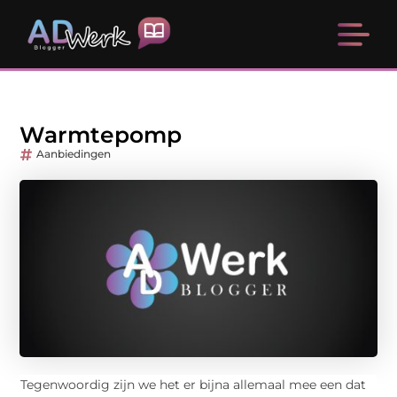
Warmtepomp
Aanbiedingen
Tegenwoordig zijn we het er bijna allemaal mee een dat