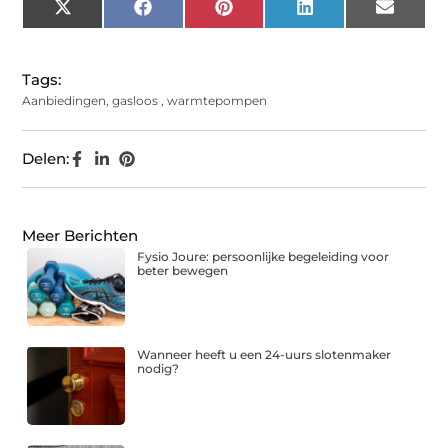
X
Facebook
Pinterest
LinkedIn
Email
(Twitter)
Tags:
Aanbiedingen
,
gasloos
,
warmtepompen
Delen:
Meer Berichten
Fysio Joure: persoonlijke begeleiding voor
beter bewegen
Wanneer heeft u een 24-uurs slotenmaker
nodig?