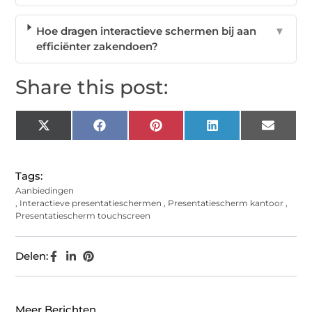
Hoe dragen interactieve schermen bij aan
▼
efficiënter zakendoen?
Share this post:
X
Facebook
Pinterest
LinkedIn
Email
(Twitter)
Tags:
Aanbiedingen
,
Interactieve presentatieschermen
,
Presentatiescherm kantoor
,
Presentatiescherm touchscreen
Delen:
Meer Berichten