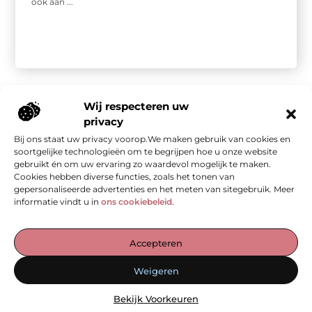
ook aan ...
Wij respecteren uw
privacy
Bij ons staat uw privacy voorop.We maken gebruik van cookies en
Onze informatie
soortgelijke technologieën om te begrijpen hoe u onze website
gebruikt én om uw ervaring zo waardevol mogelijk te maken.
Kwalitatieve backlinks: de stille kracht achter sterke SEO
Geld verdienen met je website: van bezoekers naar waarde
Cookies hebben diverse functies, zoals het tonen van
gepersonaliseerde advertenties en het meten van sitegebruik. Meer
informatie vindt u in
ons cookiebeleid
.
De Verzamelplaats voor Blogs en Inzichten
Accepteren
— Ontdek inspirerende verhalen, praktische tips en waardevolle
Weigeren
artikelen, allemaal op één plek. Begin jouw leesreis vandaag op
ad-werk.nl!
Bekijk Voorkeuren