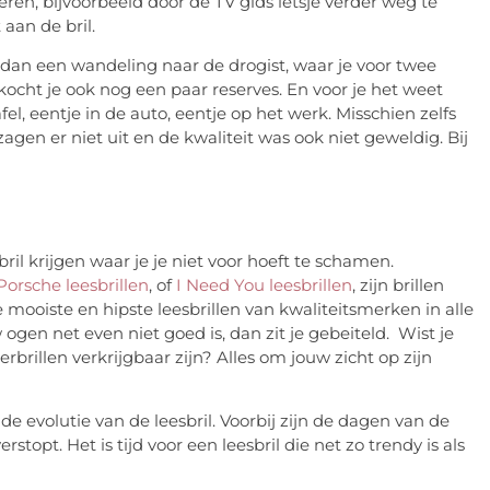
eren, bijvoorbeeld door de TV gids ietsje verder weg te
aan de bril.
dan een wandeling naar de drogist, waar je voor twee
kocht je ook nog een paar reserves. En voor je het weet
afel, eentje in de auto, eentje op het werk. Misschien zelfs
 zagen er niet uit en de kwaliteit was ook niet geweldig. Bij
ril krijgen waar je je niet voor hoeft te schamen.
Porsche leesbrillen
, of
I Need You leesbrillen
, zijn brillen
mooiste en hipste leesbrillen van kwaliteitsmerken in alle
ogen net even niet goed is, dan zit je gebeiteld. Wist je
brillen verkrijgbaar zijn? Alles om jouw zicht op zijn
 de evolutie van de leesbril. Voorbij zijn de dagen van de
stopt. Het is tijd voor een leesbril die net zo trendy is als