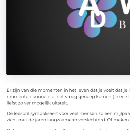
Er zijn van die momenten in het leven dat je voelt dat j
momenten kunnen je niet vroeg genoeg komen (je eerste zoe
liefst zo ver mogelijk uitstelt.
De leesbril symboliseert voor veel mensen zo een mijlpaal 
zicht met de jaren langzaamaan verslechterd. Of maken z