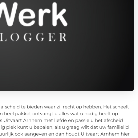
afscheid te bieden waar zij recht op hebben. Het scheelt
een heel pakket ontvangt u alles wat u nodig heeft op
ls Uitvaart Arnhem met liefde en passie u het afscheid
ig plek kunt u bepalen, als u graag wilt dat uw familielid
atuurlijk ook aangeven en dan houdt Uitvaart Arnhem hier