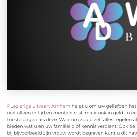
PLezierige uitvaart Arnhem
helpt u om uw geliefden het 
niet alleen in tijd en mentale rust, maar ook in geld. In 
trieste dagen als deze. Waarom zou u zelf alles regelen a
bieden wat u en uw familielid of kennis verdient. Ook de l
bij bijvoorbeeld zijn vrouw wordt begraven kunt u dit n