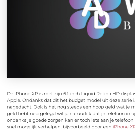
De iPhone XR is met zijn 6.1-inch Liquid Retina HD displ
Apple. Ondanks dat dit het budget model uit deze serie is
nagedacht. Ook is het nog steeds een hoop geld wat je m
geld hebt neergelegd wil je natuurlijk dat je telefoon in 
ondanks je goede zorgen kan er toch iets aan je telefoon 
snel mogelijk verhelpen, bijvoorbeeld door een
iPhone XR