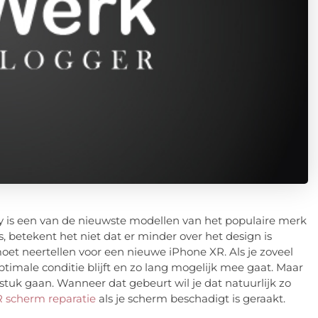
ay is een van de nieuwste modellen van het populaire merk
, betekent het niet dat er minder over het design is
oet neertellen voor een nieuwe iPhone XR. Als je zoveel
optimale conditie blijft en zo lang mogelijk mee gaat. Maar
stuk gaan. Wanneer dat gebeurt wil je dat natuurlijk zo
 scherm reparatie
als je scherm beschadigt is geraakt.