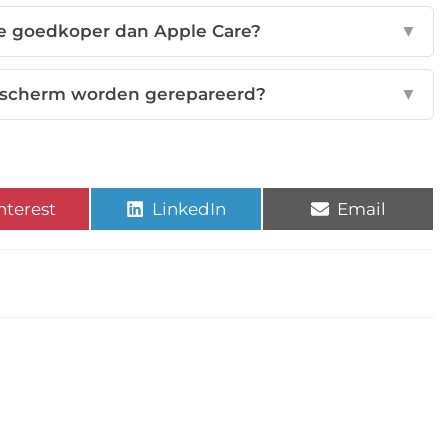
ie goedkoper dan Apple Care?
▼
R scherm worden gerepareerd?
▼
nterest
LinkedIn
Email