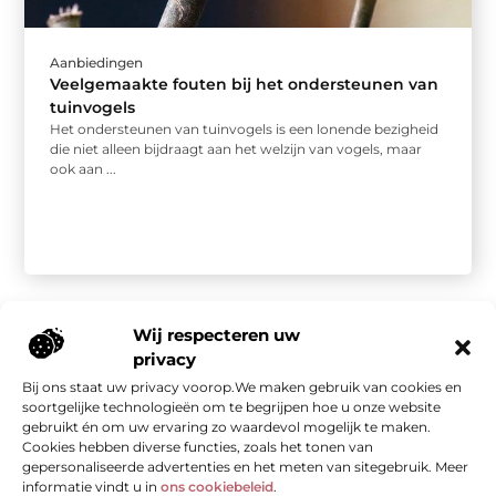
Aanbiedingen
Veelgemaakte fouten bij het ondersteunen van
tuinvogels
Het ondersteunen van tuinvogels is een lonende bezigheid
die niet alleen bijdraagt aan het welzijn van vogels, maar
ook aan ...
Wij respecteren uw
privacy
Bij ons staat uw privacy voorop.We maken gebruik van cookies en
Onze informatie
soortgelijke technologieën om te begrijpen hoe u onze website
gebruikt én om uw ervaring zo waardevol mogelijk te maken.
Kwalitatieve backlinks: de stille kracht achter sterke SEO
Geld verdienen met je website: van bezoekers naar waarde
Cookies hebben diverse functies, zoals het tonen van
gepersonaliseerde advertenties en het meten van sitegebruik. Meer
informatie vindt u in
ons cookiebeleid
.