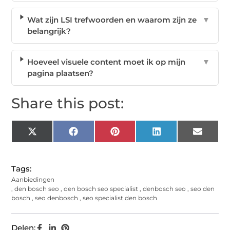
Wat zijn LSI trefwoorden en waarom zijn ze
▼
belangrijk?
Hoeveel visuele content moet ik op mijn
▼
pagina plaatsen?
Share this post:
X
Facebook
Pinterest
LinkedIn
Email
(Twitter)
Tags:
Aanbiedingen
,
den bosch seo
,
den bosch seo specialist
,
denbosch seo
,
seo den
bosch
,
seo denbosch
,
seo specialist den bosch
Delen: