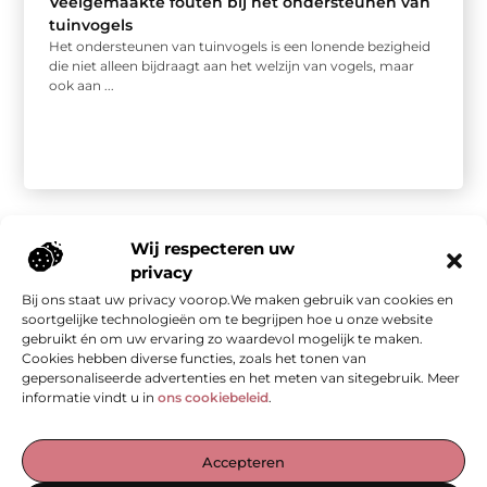
Veelgemaakte fouten bij het ondersteunen van
tuinvogels
Het ondersteunen van tuinvogels is een lonende bezigheid
die niet alleen bijdraagt aan het welzijn van vogels, maar
ook aan ...
Wij respecteren uw
privacy
Bij ons staat uw privacy voorop.We maken gebruik van cookies en
Onze informatie
soortgelijke technologieën om te begrijpen hoe u onze website
gebruikt én om uw ervaring zo waardevol mogelijk te maken.
Kwalitatieve backlinks: de stille kracht achter sterke SEO
Geld verdienen met je website: van bezoekers naar waarde
Cookies hebben diverse functies, zoals het tonen van
gepersonaliseerde advertenties en het meten van sitegebruik. Meer
informatie vindt u in
ons cookiebeleid
.
De Verzamelplaats voor Blogs en Inzichten
Accepteren