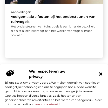
Aanbiedingen
Veelgemaakte fouten bij het ondersteunen van
tuinvogels
Het ondersteunen van tuinvogels is een lonende bezigheid
die niet alleen bijdraagt aan het welzijn van vogels, maar
ook aan ...
Wij respecteren uw
privacy
Bij ons staat uw privacy voorop.We maken gebruik van cookies en
Onze informatie
soortgelijke technologieën om te begrijpen hoe u onze website
gebruikt én om uw ervaring zo waardevol mogelijk te maken.
Kwalitatieve backlinks: de stille kracht achter sterke SEO
Geld verdienen met je website: van bezoekers naar waarde
Cookies hebben diverse functies, zoals het tonen van
gepersonaliseerde advertenties en het meten van sitegebruik. Meer
informatie vindt u in
ons cookiebeleid
.