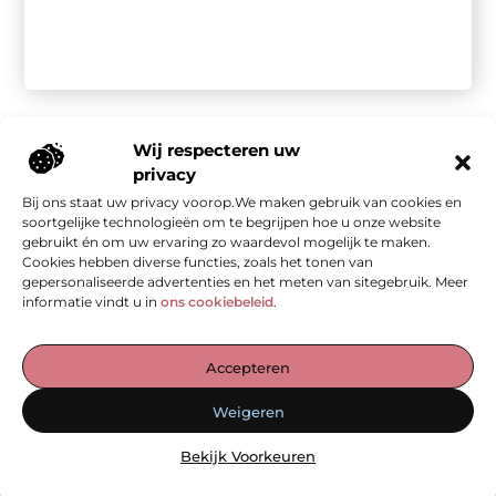
Wij respecteren uw
privacy
Bij ons staat uw privacy voorop.We maken gebruik van cookies en
Onze informatie
soortgelijke technologieën om te begrijpen hoe u onze website
gebruikt én om uw ervaring zo waardevol mogelijk te maken.
Kwalitatieve backlinks: de stille kracht achter sterke SEO
Geld verdienen met je website: van bezoekers naar waarde
Cookies hebben diverse functies, zoals het tonen van
gepersonaliseerde advertenties en het meten van sitegebruik. Meer
informatie vindt u in
ons cookiebeleid
.
De Verzamelplaats voor Blogs en Inzichten
Accepteren
— Ontdek inspirerende verhalen, praktische tips en waardevolle
Weigeren
artikelen, allemaal op één plek. Begin jouw leesreis vandaag op
ad-werk.nl!
Bekijk Voorkeuren