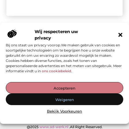
Wij respecteren uw
privacy
Bij ons staat uw privacy voorop.We maken gebruik van cookies en
Onze informatie
soortgelijke technologieën om te begrijpen hoe u onze website
gebruikt én om uw ervaring zo waardevol mogelijk te maken.
Kwalitatieve backlinks: de stille kracht achter sterke SEO
Geld verdienen met je website: van bezoekers naar waarde
Cookies hebben diverse functies, zoals het tonen van
gepersonaliseerde advertenties en het meten van sitegebruik. Meer
informatie vindt u in
ons cookiebeleid
.
De Verzamelplaats voor Blogs en Inzichten
Accepteren
— Ontdek inspirerende verhalen, praktische tips en waardevolle
Weigeren
artikelen, allemaal op één plek. Begin jouw leesreis vandaag op
ad-werk.nl!
Bekijk Voorkeuren
@2025
www.ad-werk.nl
.All Right Reserved.