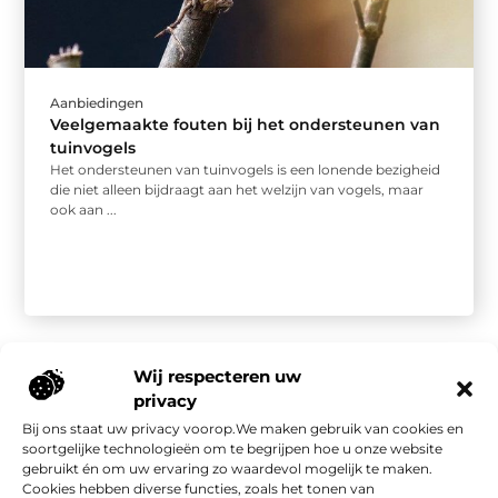
Aanbiedingen
Veelgemaakte fouten bij het ondersteunen van
tuinvogels
Het ondersteunen van tuinvogels is een lonende bezigheid
die niet alleen bijdraagt aan het welzijn van vogels, maar
ook aan ...
Wij respecteren uw
privacy
Bij ons staat uw privacy voorop.We maken gebruik van cookies en
Onze informatie
soortgelijke technologieën om te begrijpen hoe u onze website
gebruikt én om uw ervaring zo waardevol mogelijk te maken.
Kwalitatieve backlinks: de stille kracht achter sterke SEO
Geld verdienen met je website: van bezoekers naar waarde
Cookies hebben diverse functies, zoals het tonen van