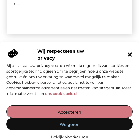
u ...
Wij respecteren uw
privacy
Bij ons staat uw privacy voorop.We maken gebruik van cookies en
Onze informatie
soortgelijke technologieën om te begrijpen hoe u onze website
gebruikt én om uw ervaring zo waardevol mogelijk te maken.
Kwalitatieve backlinks: de stille kracht achter sterke SEO
Geld verdienen met je website: van bezoekers naar waarde
Cookies hebben diverse functies, zoals het tonen van
gepersonaliseerde advertenties en het meten van sitegebruik. Meer
informatie vindt u in
ons cookiebeleid
.
De Verzamelplaats voor Blogs en Inzichten
Accepteren
— Ontdek inspirerende verhalen, praktische tips en waardevolle
Weigeren
artikelen, allemaal op één plek. Begin jouw leesreis vandaag op
ad-werk.nl!
Bekijk Voorkeuren