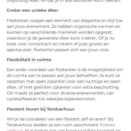
ongunstig weer, en dat je in alle seizoenen kunt feesten.
Creëer een unieke sfeer
Flextenten voegen een element van elegantie en stijl toe
aan jouw evenement. Ze hebben organische vormen en
kunnen op verschillende manieren worden opgezet,
waardoor je de gewenste sfeer kunt creëren. Of je nu
kiest voor romantisch en intiem of juist groots en
spectaculair, flextenten passen zich aan jouw visie.
Flexibiliteit in ruimte
Een ander voordeel van flextenten is de mogelijkheid om
de ruimte aan te passen aan jouw behoeften. Je kunt ze
opzetten met open zijkanten voor een luchtige en open
sfeer, of met gesloten zijkanten voor extra beschutting.
Dit maakt ze perfect voor diverse evenementen, van
cocktailfeesten tot zakelijke bijeenkomsten.
Flextent Huren bij Tendverhuur
Wil je de voordelen van een flextent zelf ervaren? Bij
Tendverhuur bieden ze een ruim assortiment
flextent
verhuur
. Hun tenten zijn van hoogwaardige kwaliteit en