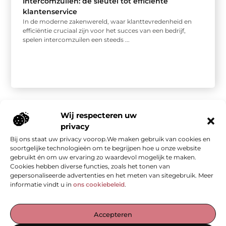
Intercomzuilen: de sleutel tot efficiënte
klantenservice
In de moderne zakenwereld, waar klanttevredenheid en
efficiëntie cruciaal zijn voor het succes van een bedrijf,
spelen intercomzuilen een steeds ...
Wij respecteren uw
privacy
Bij ons staat uw privacy voorop.We maken gebruik van cookies en
Onze informatie
soortgelijke technologieën om te begrijpen hoe u onze website
gebruikt én om uw ervaring zo waardevol mogelijk te maken.
Kwalitatieve backlinks: de stille kracht achter sterke SEO
Geld verdienen met je website: van bezoekers naar waarde
Cookies hebben diverse functies, zoals het tonen van
gepersonaliseerde advertenties en het meten van sitegebruik. Meer
informatie vindt u in
ons cookiebeleid
.
De Verzamelplaats voor Blogs en Inzichten
Accepteren