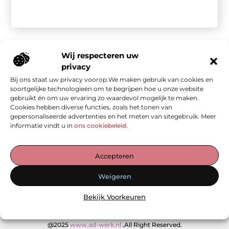
Wij respecteren uw
privacy
Bij ons staat uw privacy voorop.We maken gebruik van cookies en
Onze informatie
soortgelijke technologieën om te begrijpen hoe u onze website
gebruikt én om uw ervaring zo waardevol mogelijk te maken.
Kwalitatieve backlinks: de stille kracht achter sterke SEO
Geld verdienen met je website: van bezoekers naar waarde
Cookies hebben diverse functies, zoals het tonen van
gepersonaliseerde advertenties en het meten van sitegebruik. Meer
informatie vindt u in
ons cookiebeleid
.
De Verzamelplaats voor Blogs en Inzichten
Accepteren
— Ontdek inspirerende verhalen, praktische tips en waardevolle
Weigeren
artikelen, allemaal op één plek. Begin jouw leesreis vandaag op
ad-werk.nl!
Bekijk Voorkeuren
@2025
www.ad-werk.nl
.All Right Reserved.