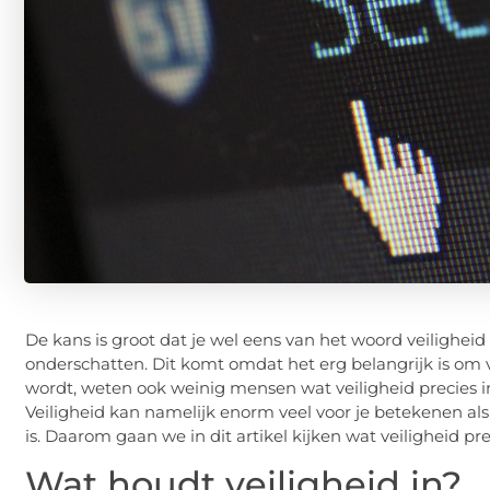
De kans is groot dat je wel eens van het woord veiligheid
onderschatten. Dit komt omdat het erg belangrijk is om v
wordt, weten ook weinig mensen wat veiligheid precies i
Veiligheid kan namelijk enorm veel voor je betekenen als 
is. Daarom gaan we in dit artikel kijken wat veiligheid pre
Wat houdt veiligheid in?