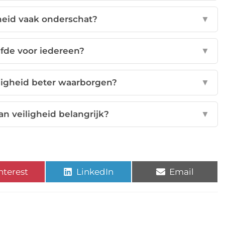
heid vaak onderschat?
▼
elfde voor iedereen?
▼
iligheid beter waarborgen?
▼
n veiligheid belangrijk?
▼
nterest
LinkedIn
Email