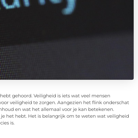
 hebt gehoord. Veiligheid is iets wat veel mensen
oor veiligheid te zorgen. Aangezien het flink onderschat
nhoud en wat het allemaal voor je kan betekenen.
je het hebt. Het is belangrijk om te weten wat veiligheid
cies is.