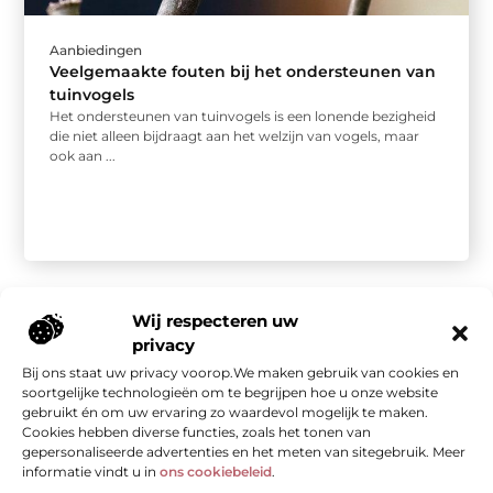
Aanbiedingen
Veelgemaakte fouten bij het ondersteunen van
tuinvogels
Het ondersteunen van tuinvogels is een lonende bezigheid
die niet alleen bijdraagt aan het welzijn van vogels, maar
ook aan ...
Wij respecteren uw
privacy
Bij ons staat uw privacy voorop.We maken gebruik van cookies en
Onze informatie
soortgelijke technologieën om te begrijpen hoe u onze website
gebruikt én om uw ervaring zo waardevol mogelijk te maken.
Kwalitatieve backlinks: de stille kracht achter sterke SEO
Geld verdienen met je website: van bezoekers naar waarde
Cookies hebben diverse functies, zoals het tonen van
gepersonaliseerde advertenties en het meten van sitegebruik. Meer
informatie vindt u in
ons cookiebeleid
.