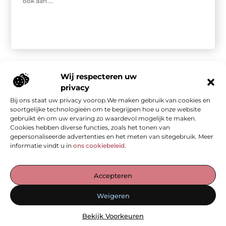
ook aan ...
Wij respecteren uw
privacy
Bij ons staat uw privacy voorop.We maken gebruik van cookies en
Onze informatie
soortgelijke technologieën om te begrijpen hoe u onze website
gebruikt én om uw ervaring zo waardevol mogelijk te maken.
Kwalitatieve backlinks: de stille kracht achter sterke SEO
Geld verdienen met je website: van bezoekers naar waarde
Cookies hebben diverse functies, zoals het tonen van
gepersonaliseerde advertenties en het meten van sitegebruik. Meer
informatie vindt u in
ons cookiebeleid
.
De Verzamelplaats voor Blogs en Inzichten
Accepteren
— Ontdek inspirerende verhalen, praktische tips en waardevolle
Weigeren
artikelen, allemaal op één plek. Begin jouw leesreis vandaag op
ad-werk.nl!
Bekijk Voorkeuren