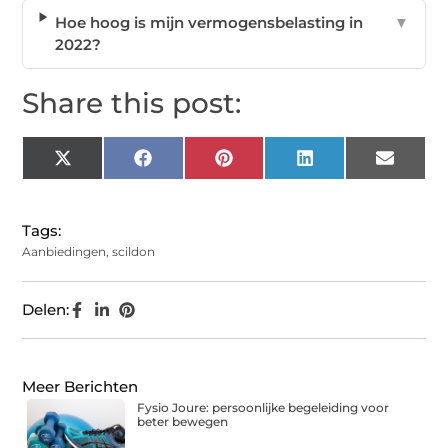
Hoe hoog is mijn vermogensbelasting in
▼
2022?
Share this post:
X
Facebook
Pinterest
LinkedIn
Email
(Twitter)
Tags:
Aanbiedingen
,
scildon
Delen:
Meer Berichten
Fysio Joure: persoonlijke begeleiding voor
beter bewegen