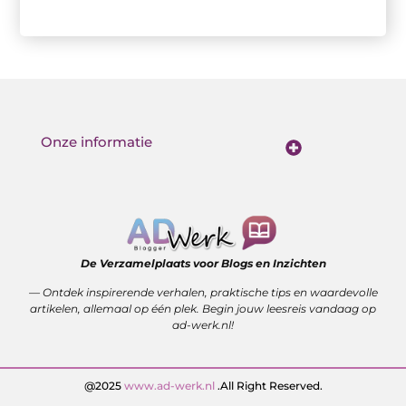
Onze informatie
Kwalitatieve backlinks: de stille kracht achter sterke SEO
Geld verdienen met je website: van bezoekers naar waarde
De Verzamelplaats voor Blogs en Inzichten
— Ontdek inspirerende verhalen, praktische tips en waardevolle
artikelen, allemaal op één plek. Begin jouw leesreis vandaag op
ad-werk.nl!
@2025
www.ad-werk.nl
.All Right Reserved.