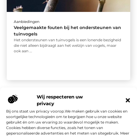
Aanbiedingen
Veelgemaakte fouten bij het ondersteunen van
tuinvogels
Het ondersteunen van tuinvogels is een lonende bezigheid
die niet alleen bijdraagt aan het welzijn van vogels, maar
ook aan ...
Wij respecteren uw
privacy
Bij ons staat uw privacy voorop.We maken gebruik van cookies en
Onze informatie
soortgelijke technologieën om te begrijpen hoe u onze website
gebruikt én om uw ervaring zo waardevol mogelijk te maken.
Kwalitatieve backlinks: de stille kracht achter sterke SEO
Geld verdienen met je website: van bezoekers naar waarde
Cookies hebben diverse functies, zoals het tonen van
gepersonaliseerde advertenties en het meten van sitegebruik. Meer