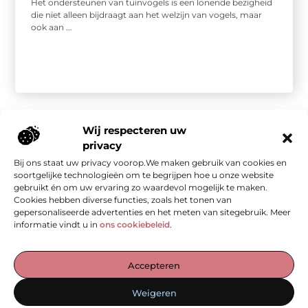
Het ondersteunen van tuinvogels is een lonende bezigheid
die niet alleen bijdraagt aan het welzijn van vogels, maar
ook aan ...
Wij respecteren uw
privacy
Bij ons staat uw privacy voorop.We maken gebruik van cookies en
Onze informatie
soortgelijke technologieën om te begrijpen hoe u onze website
gebruikt én om uw ervaring zo waardevol mogelijk te maken.
Kwalitatieve backlinks: de stille kracht achter sterke SEO
Geld verdienen met je website: van bezoekers naar waarde
Cookies hebben diverse functies, zoals het tonen van
gepersonaliseerde advertenties en het meten van sitegebruik. Meer
informatie vindt u in
ons cookiebeleid
.
De Verzamelplaats voor Blogs en Inzichten
Accepteren
— Ontdek inspirerende verhalen, praktische tips en waardevolle
Weigeren
artikelen, allemaal op één plek. Begin jouw leesreis vandaag op