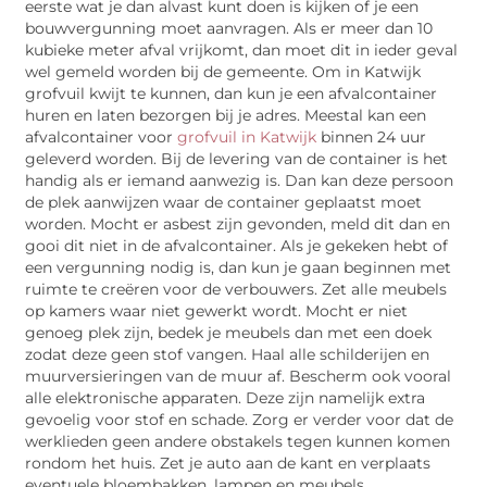
eerste wat je dan alvast kunt doen is kijken of je een
bouwvergunning moet aanvragen. Als er meer dan 10
kubieke meter afval vrijkomt, dan moet dit in ieder geval
wel gemeld worden bij de gemeente. Om in Katwijk
grofvuil kwijt te kunnen, dan kun je een afvalcontainer
huren en laten bezorgen bij je adres. Meestal kan een
afvalcontainer voor
grofvuil in Katwijk
binnen 24 uur
geleverd worden. Bij de levering van de container is het
handig als er iemand aanwezig is. Dan kan deze persoon
de plek aanwijzen waar de container geplaatst moet
worden. Mocht er asbest zijn gevonden, meld dit dan en
gooi dit niet in de afvalcontainer. Als je gekeken hebt of
een vergunning nodig is, dan kun je gaan beginnen met
ruimte te creëren voor de verbouwers. Zet alle meubels
op kamers waar niet gewerkt wordt. Mocht er niet
genoeg plek zijn, bedek je meubels dan met een doek
zodat deze geen stof vangen. Haal alle schilderijen en
muurversieringen van de muur af. Bescherm ook vooral
alle elektronische apparaten. Deze zijn namelijk extra
gevoelig voor stof en schade. Zorg er verder voor dat de
werklieden geen andere obstakels tegen kunnen komen
rondom het huis. Zet je auto aan de kant en verplaats
eventuele bloembakken, lampen en meubels.