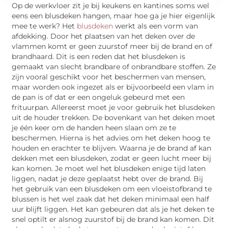
Op de werkvloer zit je bij keukens en kantines soms wel
eens een blusdeken hangen, maar hoe ga je hier eigenlijk
mee te werk? Het
blusdeken
werkt als een vorm van
afdekking. Door het plaatsen van het deken over de
vlammen komt er geen zuurstof meer bij de brand en of
brandhaard. Dit is een reden dat het blusdeken is
gemaakt van slecht brandbare of onbrandbare stoffen. Ze
zijn vooral geschikt voor het beschermen van mensen,
maar worden ook ingezet als er bijvoorbeeld een vlam in
de pan is of dat er een ongeluk gebeurd met een
frituurpan. Allereerst moet je voor gebruik het blusdeken
uit de houder trekken. De bovenkant van het deken moet
je één keer om de handen heen slaan om ze te
beschermen. Hierna is het advies om het deken hoog te
houden en erachter te blijven. Waarna je de brand af kan
dekken met een blusdeken, zodat er geen lucht meer bij
kan komen. Je moet wel het blusdeken enige tijd laten
liggen, nadat je deze geplaatst hebt over de brand. Bij
het gebruik van een blusdeken om een vloeistofbrand te
blussen is het wel zaak dat het deken minimaal een half
uur blijft liggen. Het kan gebeuren dat als je het deken te
snel optilt er alsnog zuurstof bij de brand kan komen. Dit