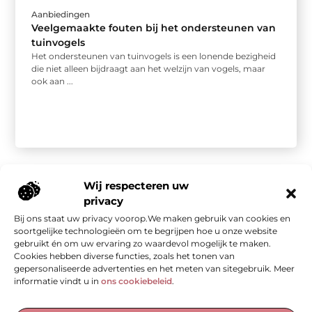
Aanbiedingen
Veelgemaakte fouten bij het ondersteunen van
tuinvogels
Het ondersteunen van tuinvogels is een lonende bezigheid
die niet alleen bijdraagt aan het welzijn van vogels, maar
ook aan ...
Wij respecteren uw
privacy
Bij ons staat uw privacy voorop.We maken gebruik van cookies en
Onze informatie
soortgelijke technologieën om te begrijpen hoe u onze website
gebruikt én om uw ervaring zo waardevol mogelijk te maken.
Kwalitatieve backlinks: de stille kracht achter sterke SEO
Geld verdienen met je website: van bezoekers naar waarde
Cookies hebben diverse functies, zoals het tonen van
gepersonaliseerde advertenties en het meten van sitegebruik. Meer
informatie vindt u in
ons cookiebeleid
.