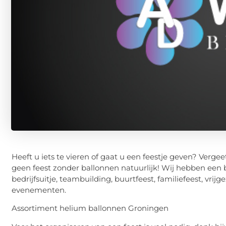
Heeft u iets te vieren of gaat u een feestje geven? Verge
geen feest zonder ballonnen natuurlijk! Wij hebben een b
bedrijfsuitje, teambuilding, buurtfeest, familiefeest, vrijg
evenementen.
Assortiment helium ballonnen Groningen