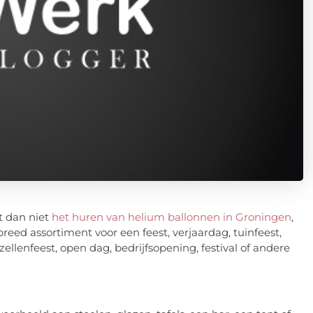
et dan niet
het huren van helium ballonnen in Groningen
,
reed assortiment voor een feest, verjaardag, tuinfeest,
ezellenfeest, open dag, bedrijfsopening, festival of andere