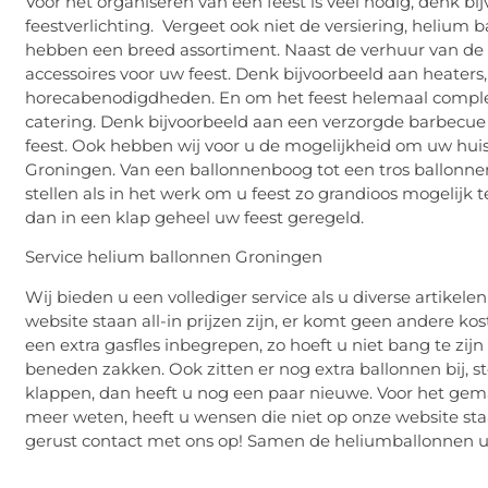
Voor het organiseren van een feest is veel nodig, denk bijv
feestverlichting. Vergeet ook niet de versiering, heliu
hebben een breed assortiment. Naast de verhuur van d
accessoires voor uw feest. Denk bijvoorbeeld aan heaters, s
horecabenodigdheden. En om het feest helemaal compl
catering. Denk bijvoorbeeld aan een verzorgde barbecu
feest. Ook hebben wij voor u de mogelijkheid om uw huis
Groningen. Van een ballonnenboog tot een tros ballonnen
stellen als in het werk om u feest zo grandioos mogelijk
dan in een klap geheel uw feest geregeld.
Service helium ballonnen Groningen
Wij bieden u een vollediger service als u diverse artikelen
website staan all-in prijzen zijn, er komt geen andere ko
een extra gasfles inbegrepen, zo hoeft u niet bang te zi
beneden zakken. Ook zitten er nog extra ballonnen bij, s
klappen, dan heeft u nog een paar nieuwe. Voor het gema
meer weten, heeft u wensen die niet op onze website staa
gerust contact met ons op! Samen de heliumballonnen ui