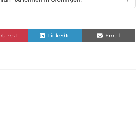
nterest
LinkedIn
Email