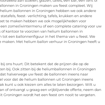
oorbeeld aan stoelen, glazen, tafels, een bar, een tent of
m ballonnen in Groningen maken uw feest compleet. Wij
e helium ballonnen in Groningen hebben we ook andere
tatafels, feest- verlichting, tafels, krukken en andere
eet te maken hebben we ook mogelijkheden voor
e een zomer/wintermenu of een complete catering voor uw
 of kantoor te voorzien van helium ballonnen in
 tot een ballonnenfiguur in het thema van u feest. We
 te maken. Met helium ballon verhuur in Groningen heeft u
 bij ons huurt. Dit betekent dat de prijzen die op de
sten bij. Ook zitten bij de heliumballonnen in Groningen
jn dat halverwege uw feest de ballonnen ineens naar
tel voor dat de helium ballonnen uit Groningen ineens
k kunt u ook kiezen om alles te laten bezorgen. Wilt u
n of ontvangt u graag een vrijblijvende offerte, neem dan
t Groningen wordt het een feest om nooit te vergeten.