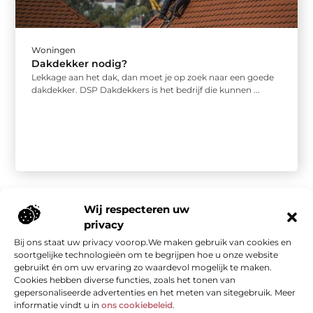
Woningen
Dakdekker nodig?
Lekkage aan het dak, dan moet je op zoek naar een goede
dakdekker. DSP Dakdekkers is het bedrijf die kunnen ...
Wij respecteren uw
privacy
Bij ons staat uw privacy voorop.We maken gebruik van cookies en
Onze informatie
soortgelijke technologieën om te begrijpen hoe u onze website
gebruikt én om uw ervaring zo waardevol mogelijk te maken.
Kwalitatieve backlinks: de stille kracht achter sterke SEO
Geld verdienen met je website: van bezoekers naar waarde
Cookies hebben diverse functies, zoals het tonen van
gepersonaliseerde advertenties en het meten van sitegebruik. Meer
informatie vindt u in
ons cookiebeleid
.