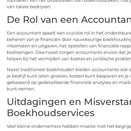
voordelen van het uitbesteden van boekhoudtaken, hoe je
van lokale bedrijven.
De Rol van een Accountan
Een accountant speelt een cruciale rol in het ondersteun
beheren van je financiën door nauwkeurige boekhouding
inkomsten en uitgaven, het opstellen van financiële rapp
beslissingen. Daarnaast zorgen accountants ervoor dat je
helpen bij het vermijden van boetes en juridische probl
Naast traditioneel boekhouden bieden accountants ook st
je bedrijf kunt laten groeien, kosten kunt besparen en j
gebaseerd op gedetailleerde financiële analyses en mark
kunt nemen.
Uitdagingen en Misversta
Boekhoudservices
Veel kleine ondernemers hebben moeite met het begrijpe