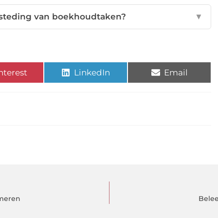
esteding van boekhoudtaken?
▼
nterest
LinkedIn
Email
rmeren
Belee