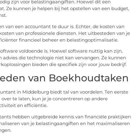
dig zijn voor belastingaangiften. Hoewel dit een
at. Ze kunnen je helpen bij het opstellen van een budget,
st.
van een accountant te duur is. Echter, de kosten van
osten van professionele diensten. Het uitbesteden van je
ciënter financieel beheer en belastingoptimalisatie.
ftware voldoende is. Hoewel software nuttig kan zijn,
n advies die technologie niet kan vervangen. Ze kunnen
lossingen bieden die specifiek zijn voor jouw bedrijf.
steden van Boekhoudtaken
ntant in Middelburg biedt tal van voordelen. Ten eerste
 over te laten, kun je je concentreren op andere
iviteit en efficiëntie.
tants hebben uitgebreide kennis van financiële praktijken
maliseren van je belastingaangiften en het maximaliseren
ngen.