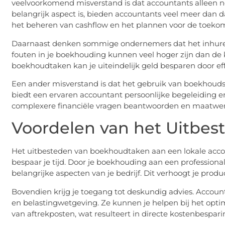
veelvoorkomend misverstand is dat accountants alleen no
belangrijk aspect is, bieden accountants veel meer dan d
het beheren van cashflow en het plannen voor de toekom
Daarnaast denken sommige ondernemers dat het inhuren 
fouten in je boekhouding kunnen veel hoger zijn dan de k
boekhoudtaken kan je uiteindelijk geld besparen door effi
Een ander misverstand is dat het gebruik van boekhoudso
biedt een ervaren accountant persoonlijke begeleiding e
complexere financiële vragen beantwoorden en maatwerkop
Voordelen van het Uitbe
Het uitbesteden van boekhoudtaken aan een lokale accou
bespaar je tijd. Door je boekhouding aan een professional
belangrijke aspecten van je bedrijf. Dit verhoogt je product
Bovendien krijg je toegang tot deskundig advies. Accoun
en belastingwetgeving. Ze kunnen je helpen bij het opti
van aftrekposten, wat resulteert in directe kostenbespari