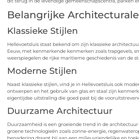
dit terug in de levendige gemeenschapscentra, parken en
Belangrijke Architecturale 
Klassieke Stijlen
Hellevoetsluis staat bekend om zijn klassieke architectu
Eeuw, met kenmerkende kenmerken zoals trapgevels, sma
weerspiegelen de rijke maritieme geschiedenis van de st
Moderne Stijlen
Naast klassieke stijlen, vind je in Hellevoetsluis ook mode
ontwerpen en het gebruik van glas en staal zijn kenmerk
eigentijdse uitstraling die goed past bij de vooruitstreve
Duurzame Architectuur
Duurzaamheid is een groeiende trend in de architectuur 
groene technologieën zoals zonne-energie, regenwatero
benadering draagt bij aan een milieuvriendelijke en toe