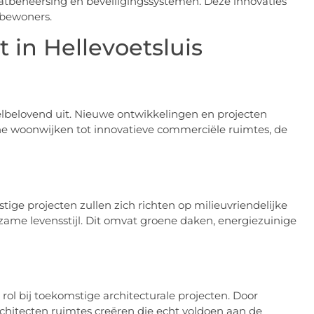
atbeheersing en beveiligingssystemen. Deze innovaties
 bewoners.
 in Hellevoetsluis
eelbelovend uit. Nieuwe ontwikkelingen en projecten
rne woonwijken tot innovatieve commerciële ruimtes, de
tige projecten zullen zich richten op milieuvriendelijke
ame levensstijl. Dit omvat groene daken, energiezuinige
l bij toekomstige architecturale projecten. Door
chitecten ruimtes creëren die echt voldoen aan de