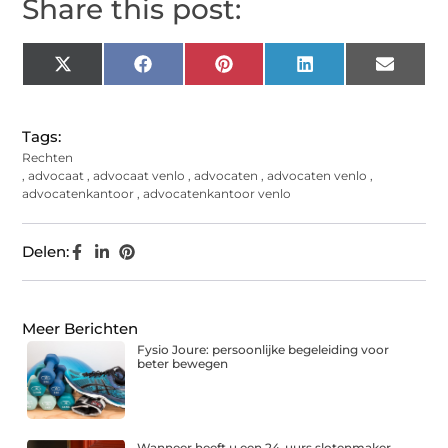
Share this post:
X
Facebook
Pinterest
LinkedIn
Email
(Twitter)
Tags:
Rechten
,
advocaat
,
advocaat venlo
,
advocaten
,
advocaten venlo
,
advocatenkantoor
,
advocatenkantoor venlo
Delen:
Meer Berichten
Fysio Joure: persoonlijke begeleiding voor
beter bewegen
Wanneer heeft u een 24-uurs slotenmaker