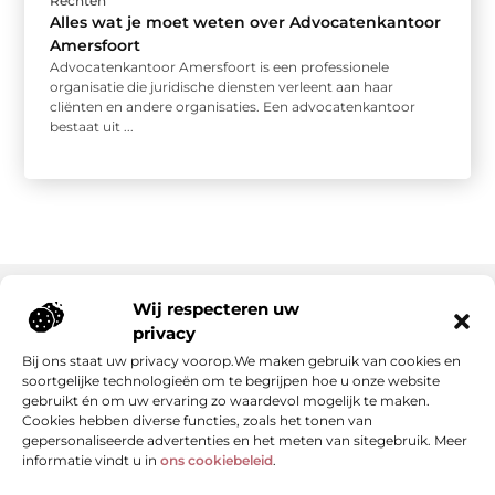
Rechten
Alles wat je moet weten over Advocatenkantoor
Amersfoort
Advocatenkantoor Amersfoort is een professionele
organisatie die juridische diensten verleent aan haar
cliënten en andere organisaties. Een advocatenkantoor
bestaat uit ...
Wij respecteren uw
privacy
Onze informatie
Bij ons staat uw privacy voorop.We maken gebruik van cookies en
Kwalitatieve backlinks: de stille kracht achter sterke SEO
Geld verdienen met je website: van bezoekers naar waarde
soortgelijke technologieën om te begrijpen hoe u onze website
gebruikt én om uw ervaring zo waardevol mogelijk te maken.
Cookies hebben diverse functies, zoals het tonen van
gepersonaliseerde advertenties en het meten van sitegebruik. Meer
informatie vindt u in
ons cookiebeleid
.
De Verzamelplaats voor Blogs en Inzichten