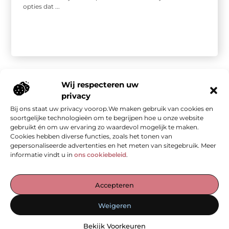
opties dat ...
Wij respecteren uw
privacy
Bij ons staat uw privacy voorop.We maken gebruik van cookies en
Onze informatie
soortgelijke technologieën om te begrijpen hoe u onze website
gebruikt én om uw ervaring zo waardevol mogelijk te maken.
Kwalitatieve backlinks: de stille kracht achter sterke SEO
Geld verdienen met je website: van bezoekers naar waarde
Cookies hebben diverse functies, zoals het tonen van
gepersonaliseerde advertenties en het meten van sitegebruik. Meer
informatie vindt u in
ons cookiebeleid
.
De Verzamelplaats voor Blogs en Inzichten
Accepteren
— Ontdek inspirerende verhalen, praktische tips en waardevolle
Weigeren
artikelen, allemaal op één plek. Begin jouw leesreis vandaag op
ad-werk.nl!
Bekijk Voorkeuren