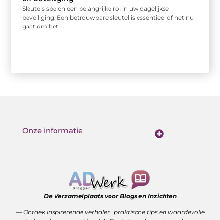
Sleutels spelen een belangrijke rol in uw dagelijkse
beveiliging. Een betrouwbare sleutel is essentieel of het nu
gaat om het ...
Onze informatie
Kwalitatieve backlinks: de stille kracht achter sterke SEO
Geld verdienen met je website: van bezoekers naar waarde
De Verzamelplaats voor Blogs en Inzichten
— Ontdek inspirerende verhalen, praktische tips en waardevolle