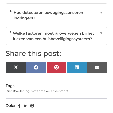
Hoe detecteren bewegingssensoren
▼
indringers?
Welke factoren moet ik overwegen bij het
▼
kiezen van een huisbeveiligingssysteem?
Share this post:
X
Facebook
Pinterest
LinkedIn
Email
(Twitter)
Tags:
Dienstverlening
,
slotenmaker amersfoort
Delen: