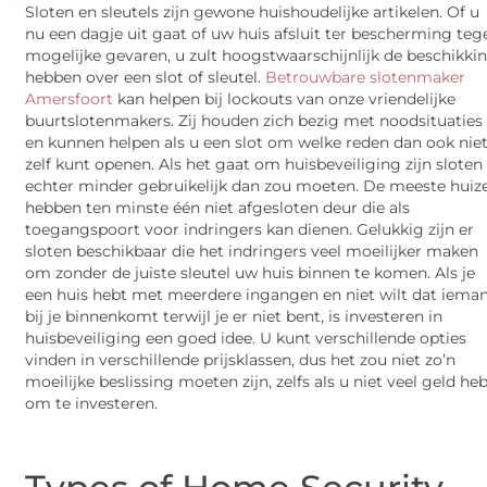
Sloten en sleutels zijn gewone huishoudelijke artikelen. Of u
nu een dagje uit gaat of uw huis afsluit ter bescherming teg
mogelijke gevaren, u zult hoogstwaarschijnlijk de beschikki
hebben over een slot of sleutel.
Betrouwbare slotenmaker
Amersfoort
kan helpen bij lockouts van onze vriendelijke
buurtslotenmakers. Zij houden zich bezig met noodsituaties
en kunnen helpen als u een slot om welke reden dan ook nie
zelf kunt openen. Als het gaat om huisbeveiliging zijn sloten
echter minder gebruikelijk dan zou moeten. De meeste huiz
hebben ten minste één niet afgesloten deur die als
toegangspoort voor indringers kan dienen. Gelukkig zijn er
sloten beschikbaar die het indringers veel moeilijker maken
om zonder de juiste sleutel uw huis binnen te komen. Als je
een huis hebt met meerdere ingangen en niet wilt dat iema
bij je binnenkomt terwijl je er niet bent, is investeren in
huisbeveiliging een goed idee. U kunt verschillende opties
vinden in verschillende prijsklassen, dus het zou niet zo’n
moeilijke beslissing moeten zijn, zelfs als u niet veel geld he
om te investeren.