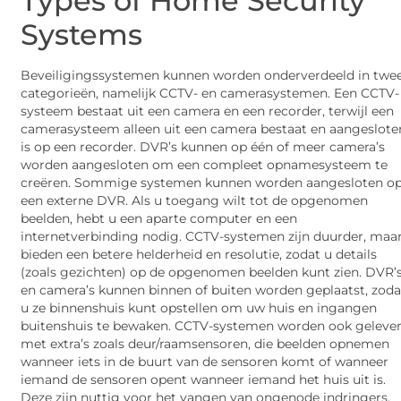
Types of Home Security
Systems
Beveiligingssystemen kunnen worden onderverdeeld in twe
categorieën, namelijk CCTV- en camerasystemen. Een CCTV-
systeem bestaat uit een camera en een recorder, terwijl een
camerasysteem alleen uit een camera bestaat en aangeslote
is op een recorder. DVR’s kunnen op één of meer camera’s
worden aangesloten om een compleet opnamesysteem te
creëren. Sommige systemen kunnen worden aangesloten o
een externe DVR. Als u toegang wilt tot de opgenomen
beelden, hebt u een aparte computer en een
internetverbinding nodig. CCTV-systemen zijn duurder, maa
bieden een betere helderheid en resolutie, zodat u details
(zoals gezichten) op de opgenomen beelden kunt zien. DVR’
en camera’s kunnen binnen of buiten worden geplaatst, zoda
u ze binnenshuis kunt opstellen om uw huis en ingangen
buitenshuis te bewaken. CCTV-systemen worden ook geleve
met extra’s zoals deur/raamsensoren, die beelden opnemen
wanneer iets in de buurt van de sensoren komt of wanneer
iemand de sensoren opent wanneer iemand het huis uit is.
Deze zijn nuttig voor het vangen van ongenode indringers.