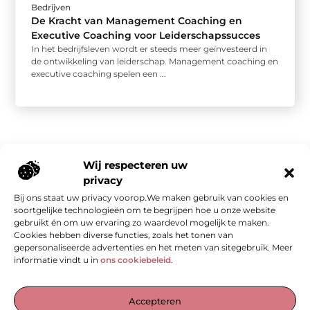
Bedrijven
De Kracht van Management Coaching en
Executive Coaching voor Leiderschapssucces
In het bedrijfsleven wordt er steeds meer geïnvesteerd in
de ontwikkeling van leiderschap. Management coaching en
executive coaching spelen een ...
Wij respecteren uw
privacy
Bij ons staat uw privacy voorop.We maken gebruik van cookies en
Onze informatie
soortgelijke technologieën om te begrijpen hoe u onze website
gebruikt én om uw ervaring zo waardevol mogelijk te maken.
Kwalitatieve backlinks: de stille kracht achter sterke SEO
Geld verdienen met je website: van bezoekers naar waarde
Cookies hebben diverse functies, zoals het tonen van
gepersonaliseerde advertenties en het meten van sitegebruik. Meer
informatie vindt u in
ons cookiebeleid
.
De Verzamelplaats voor Blogs en Inzichten
Accepteren